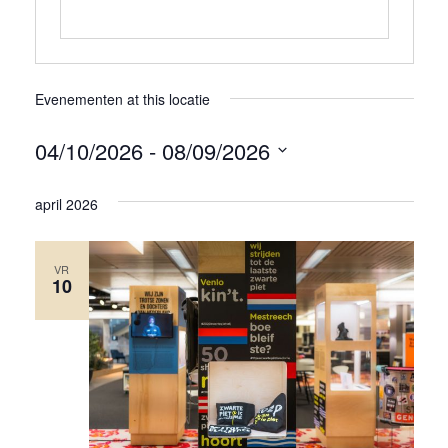
Evenementen at this locatie
04/10/2026
 - 
08/09/2026
Selecteer
april 2026
een
datum.
VR
10