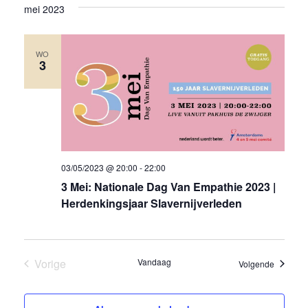
we
mei 2023
een
nav
datum.
WO
3
03/05/2023 @ 20:00
-
22:00
3 Mei: Nationale Dag Van Empathie 2023 |
Herdenkingsjaar Slavernijverleden
Vorige
Vandaag
Eveneme
Volgende
Evenementen