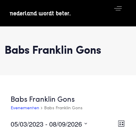
Babs Franklin Gons
Babs Franklin Gons
Evenementen
Babs Franklin Gons
05/03/2023
 - 
08/09/2026
Weer
Ev
Lijst
navig
Selecteer