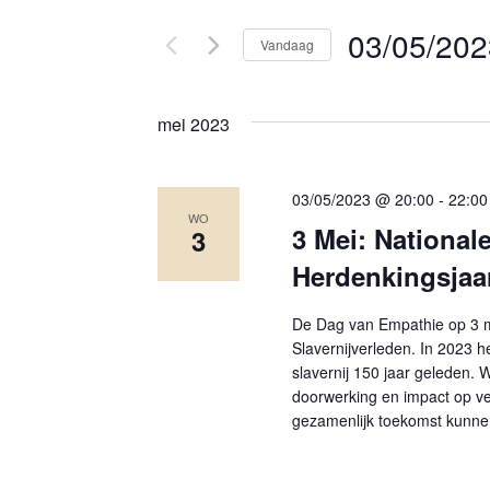
03/05/202
Vandaag
Selecteer
een
mei 2023
datum.
03/05/2023 @ 20:00
-
22:00
WO
3 Mei: National
3
Herdenkingsjaar
De Dag van Empathie op 3 me
Slavernijverleden. In 2023 
slavernij 150 jaar geleden. W
doorwerking en impact op v
gezamenlijk toekomst kunne