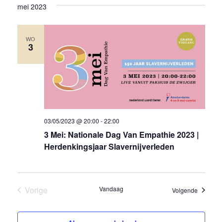
we
mei 2023
een
nav
datum.
WO
3
03/05/2023 @ 20:00
-
22:00
3 Mei: Nationale Dag Van Empathie 2023 |
Herdenkingsjaar Slavernijverleden
Vorige
Vandaag
Eveneme
Volgende
Evenementen