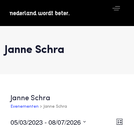
Janne Schra
Janne Schra
Evenementen
Janne Schra
05/03/2023
 - 
08/07/2026
Weer
Ev
Lijst
navig
Selecteer