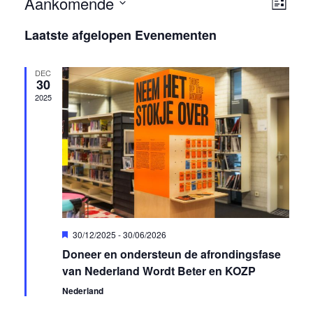
Aankomende
Weer
Ev
Lijst
navig
Selecteer
we
Laatste afgelopen Evenementen
een
nav
datum.
DEC
30
2025
Uitgelicht
30/12/2025
-
30/06/2026
Doneer en ondersteun de afrondingsfase
van Nederland Wordt Beter en KOZP
Nederland