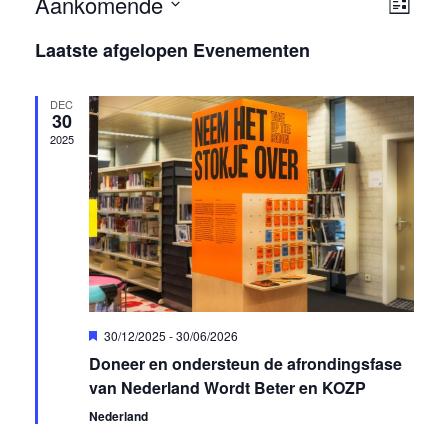
Aankomende
Weer
Ev
Lijst
navig
Selecteer
we
Laatste afgelopen Evenementen
een
nav
datum.
DEC
30
2025
Uitgelicht
30/12/2025
-
30/06/2026
Doneer en ondersteun de afrondingsfase
van Nederland Wordt Beter en KOZP
Nederland