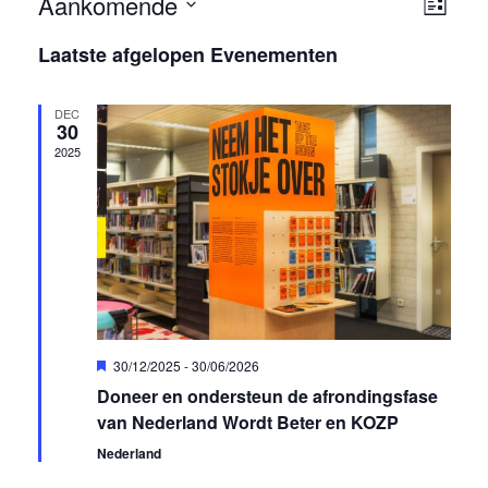
Aankomende
Weer
Ev
Lijst
navig
Selecteer
we
Laatste afgelopen Evenementen
een
nav
datum.
DEC
30
2025
Uitgelicht
30/12/2025
-
30/06/2026
Doneer en ondersteun de afrondingsfase
van Nederland Wordt Beter en KOZP
Nederland