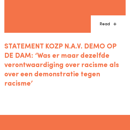
Read
STATEMENT KOZP N.A.V. DEMO OP
DE DAM: ‘Was er maar dezelfde
verontwaardiging over racisme als
over een demonstratie tegen
racisme’