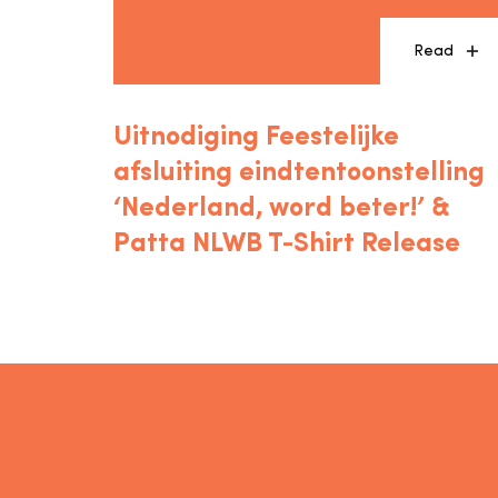
Read
Uitnodiging Feestelijke
afsluiting eindtentoonstelling
‘Nederland, word beter!’ &
Patta NLWB T-Shirt Release