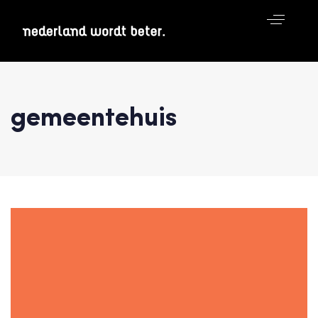
gemeentehuis