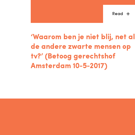
Read
‘Waarom ben je niet blij, net a
de andere zwarte mensen op
tv?’ (Betoog gerechtshof
Amsterdam 10-5-2017)