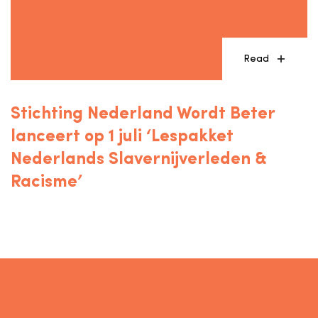
Read
Stichting Nederland Wordt Beter
lanceert op 1 juli ‘Lespakket
Nederlands Slavernijverleden &
Racisme’