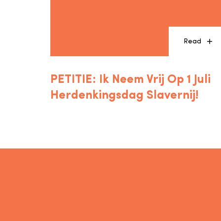
Read
PETITIE: Ik Neem Vrij Op 1 Juli
Herdenkingsdag Slavernij!