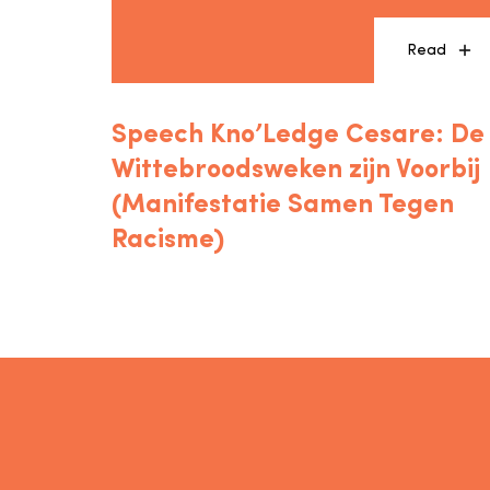
Read
Speech Kno’Ledge Cesare: De
Wittebroodsweken zijn Voorbij
(Manifestatie Samen Tegen
Racisme)