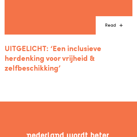
Read
UITGELICHT: ‘Een inclusieve
herdenking voor vrijheid &
zelfbeschikking’