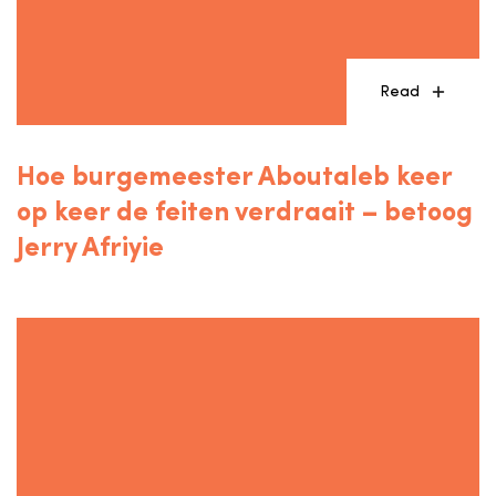
Read
Hoe burgemeester Aboutaleb keer
op keer de feiten verdraait – betoog
Jerry Afriyie