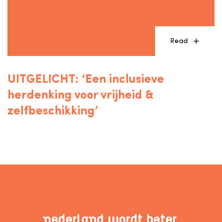
Read
UITGELICHT: ‘Een inclusieve
herdenking voor vrijheid &
zelfbeschikking’