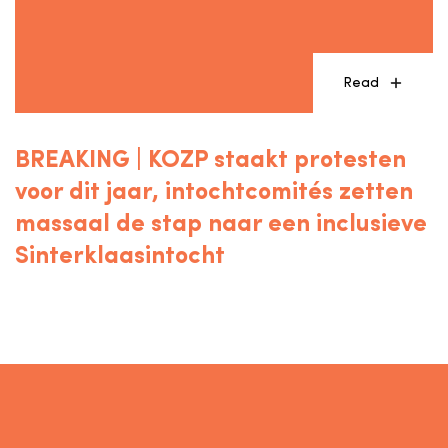
Read
BREAKING | KOZP staakt protesten
voor dit jaar, intochtcomités zetten
massaal de stap naar een inclusieve
Sinterklaasintocht