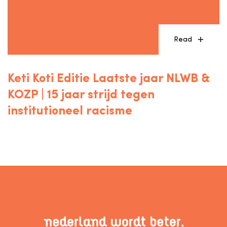
Read
Keti Koti Editie Laatste jaar NLWB &
KOZP | 15 jaar strijd tegen
institutioneel racisme