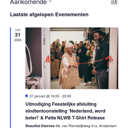
Aankomende
Weer
Ev
Lijst
navig
Selecteer
we
Laatste afgelopen Evenementen
een
nav
datum.
JAN
31
2026
Uitgelicht
31 januari @ 16:00
-
20:00
Uitnodiging Feestelijke afsluiting
eindtentoonstelling ‘Nederland, word
beter!’ & Patta NLWB T-Shirt Release
Beautiful Distress
Ms. van Riemsdijkweg 41a, Amsterdam