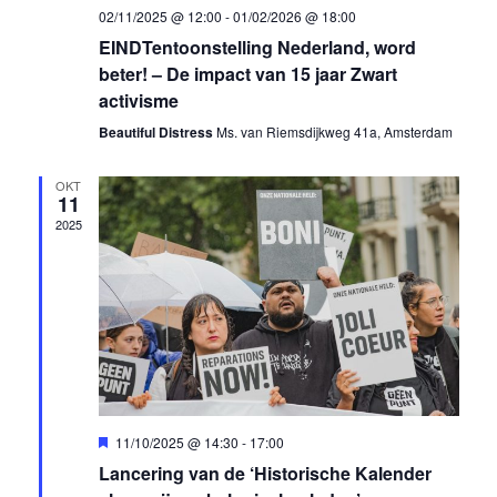
02/11/2025 @ 12:00
-
01/02/2026 @ 18:00
EINDTentoonstelling Nederland, word
beter! – De impact van 15 jaar Zwart
activisme
Beautiful Distress
Ms. van Riemsdijkweg 41a, Amsterdam
OKT
11
2025
Uitgelicht
11/10/2025 @ 14:30
-
17:00
Lancering van de ‘Historische Kalender