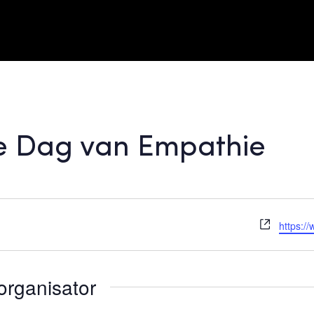
le Dag van Empathie
Website
https:/
organisator