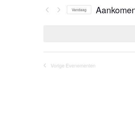
Aankome
Vandaag
Selecteer
een
datum.
Vorige
Evenementen