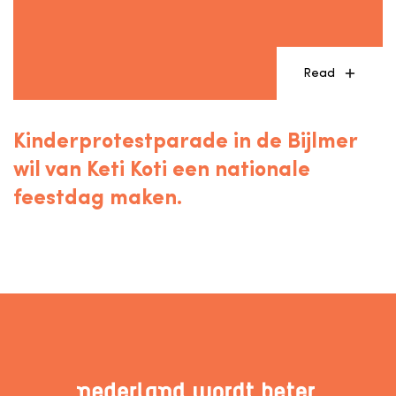
Read
Kinderprotestparade in de Bijlmer
wil van Keti Koti een nationale
feestdag maken.