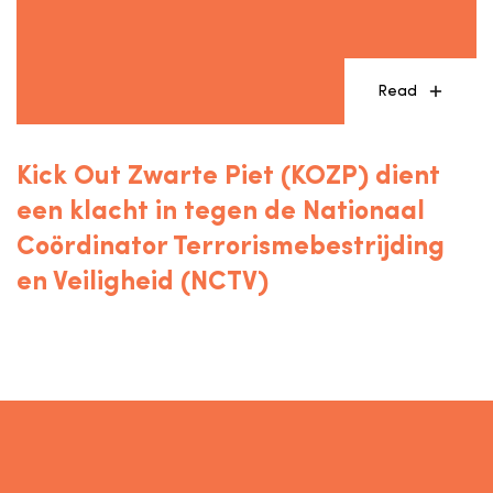
Read
Kick Out Zwarte Piet (KOZP) dient
een klacht in tegen de Nationaal
Coördinator Terrorismebestrijding
en Veiligheid (NCTV)