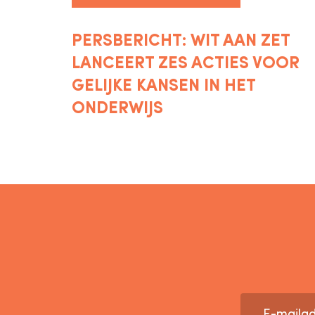
PERSBERICHT: WIT AAN ZET
LANCEERT ZES ACTIES VOOR
GELIJKE KANSEN IN HET
ONDERWIJS