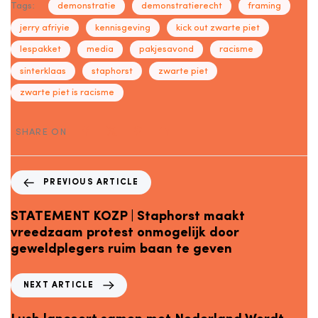
Tags:
demonstratie
demonstratierecht
framing
jerry afriyie
kennisgeving
kick out zwarte piet
lespakket
media
pakjesavond
racisme
sinterklaas
staphorst
zwarte piet
zwarte piet is racisme
SHARE ON
PREVIOUS ARTICLE
STATEMENT KOZP | Staphorst maakt
vreedzaam protest onmogelijk door
geweldplegers ruim baan te geven
NEXT ARTICLE