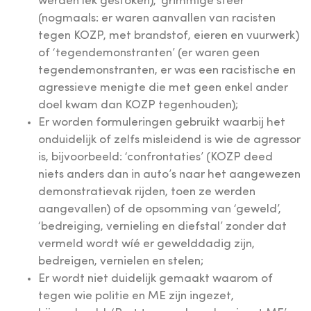
werden lek gestoken), ‘grimmige sfeer’
(nogmaals: er waren aanvallen van racisten
tegen KOZP, met brandstof, eieren en vuurwerk)
of ‘tegendemonstranten’ (er waren geen
tegendemonstranten, er was een racistische en
agressieve menigte die met geen enkel ander
doel kwam dan KOZP tegenhouden);
Er worden formuleringen gebruikt waarbij het
onduidelijk of zelfs misleidend is wie de agressor
is, bijvoorbeeld: ‘confrontaties’ (KOZP deed
niets anders dan in auto’s naar het aangewezen
demonstratievak rijden, toen ze werden
aangevallen) of de opsomming van ‘geweld’,
‘bedreiging, vernieling en diefstal’ zonder dat
vermeld wordt wíé er gewelddadig zijn,
bedreigen, vernielen en stelen;
Er wordt niet duidelijk gemaakt waarom of
tegen wie politie en ME zijn ingezet,