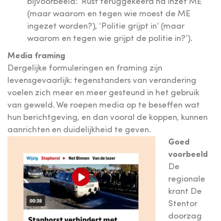
bijvoorbeeld: ‘Rust teruggekeerd na inzet ME’
(maar waarom en tegen wie moest de ME
ingezet worden?), ‘Politie grijpt in’ (maar
waarom en tegen wie grijpt de politie in?’).
Media framing
Dergelijke formuleringen en framing zijn
levensgevaarlijk: tegenstanders van verandering
voelen zich meer en meer gesteund in het gebruik
van geweld. We roepen media op te beseffen wat
hun berichtgeving, en dan vooral de koppen, kunnen
aanrichten en duidelijkheid te geven.
Goed
voorbeeld
De
regionale
krant De
Stentor
doorzag