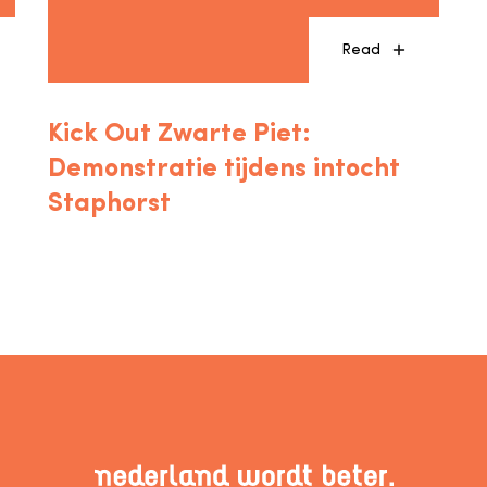
Read
Kick Out Zwarte Piet:
Demonstratie tijdens intocht
Staphorst