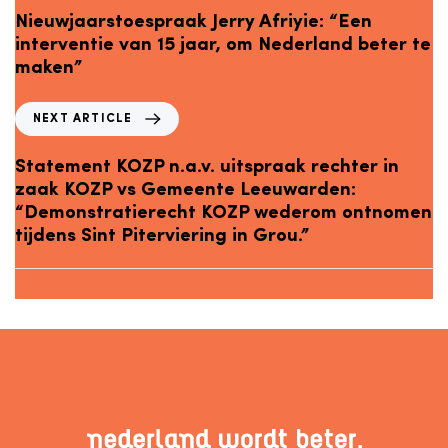
Nieuwjaarstoespraak Jerry Afriyie: “Een
interventie van 15 jaar, om Nederland beter te
maken”
NEXT ARTICLE
Statement KOZP n.a.v. uitspraak rechter in
zaak KOZP vs Gemeente Leeuwarden:
“Demonstratierecht KOZP wederom ontnomen
tijdens Sint Piterviering in Grou.”