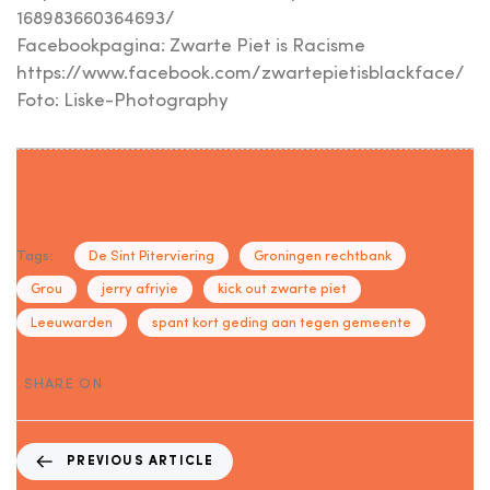
168983660364693/
Facebookpagina: Zwarte Piet is Racisme
https://www.facebook.com/zwartepietisblackface/
Foto: Liske-Photography
Tags:
De Sint Piterviering
Groningen rechtbank
Grou
jerry afriyie
kick out zwarte piet
Leeuwarden
spant kort geding aan tegen gemeente
SHARE ON
PREVIOUS ARTICLE