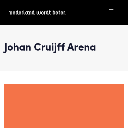
Johan Cruijff Arena