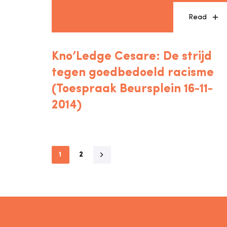
Read
Kno’Ledge Cesare: De strijd
tegen goedbedoeld racisme
(Toespraak Beursplein 16-11-
2014)
1
2