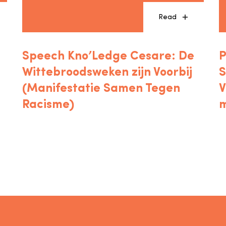
Read
Speech Kno’Ledge Cesare: De
P
Wittebroodsweken zijn Voorbij
S
(Manifestatie Samen Tegen
V
Racisme)
m