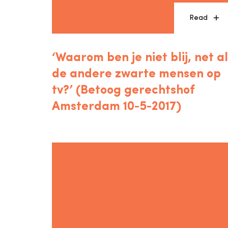
Read
‘Waarom ben je niet blij, net a
de andere zwarte mensen op
tv?’ (Betoog gerechtshof
Amsterdam 10-5-2017)