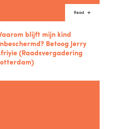
Read
aarom blijft mijn kind
nbeschermd? Betoog Jerry
friyie (Raadsvergadering
otterdam)