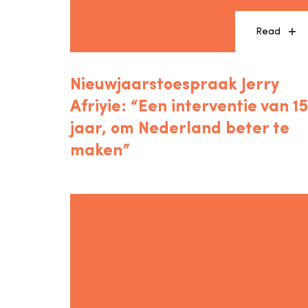
Read
Nieuwjaarstoespraak Jerry
Afriyie: “Een interventie van 15
jaar, om Nederland beter te
maken”