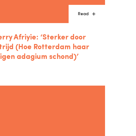
Read
erry Afriyie: ‘Sterker door
trijd (Hoe Rotterdam haar
igen adagium schond)’