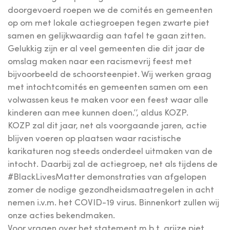
doorgevoerd roepen we de comités en gemeenten
op om met lokale actiegroepen tegen zwarte piet
samen en gelijkwaardig aan tafel te gaan zitten.
Gelukkig zijn er al veel gemeenten die dit jaar de
omslag maken naar een racismevrij feest met
bijvoorbeeld de schoorsteenpiet. Wij werken graag
met intochtcomités en gemeenten samen om een
volwassen keus te maken voor een feest waar alle
kinderen aan mee kunnen doen.’’, aldus KOZP.
KOZP zal dit jaar, net als voorgaande jaren, actie
blijven voeren op plaatsen waar racistische
karikaturen nog steeds onderdeel uitmaken van de
intocht. Daarbij zal de actiegroep, net als tijdens de
#BlackLivesMatter demonstraties van afgelopen
zomer de nodige gezondheidsmaatregelen in acht
nemen i.v.m. het COVID-19 virus. Binnenkort zullen wij
onze acties bekendmaken.
Voor vragen over het statement m.b.t. grijze piet