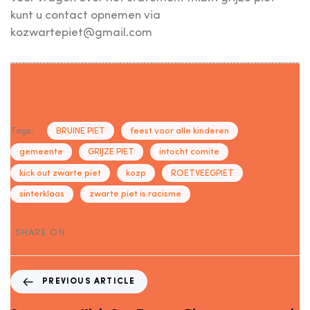
kunt u contact opnemen via
kozwartepiet@gmail.com
Tags:
BRUINE PIET
feest voor alle kinderen
gemeente
GRIJZE PIET
intocht comite
kick out zwarte piet
kozp
ROETVEEGPIET
sinterklaas
zwarte piet is racisme
SHARE ON
PREVIOUS ARTICLE